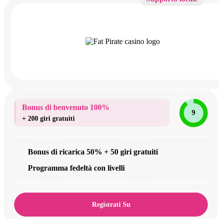
Bonus di benvenuto 100%
9
+ 200 giri gratuiti
Bonus di ricarica 50% + 50 giri gratuiti
Programma fedeltà con livelli
Registrati Su