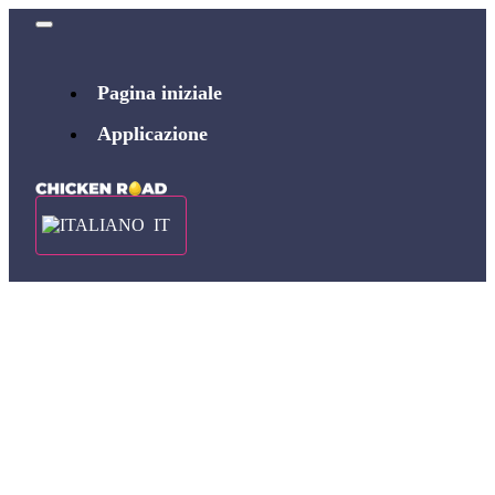
Pagina iniziale
Applicazione
IT