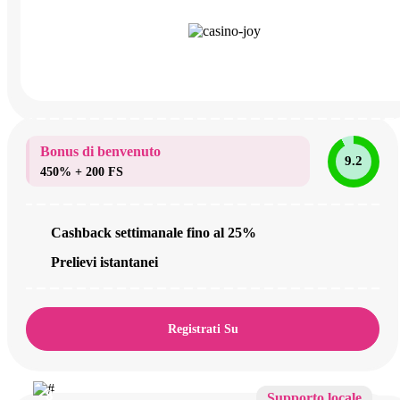
Bonus di benvenuto
9.2
450% + 200 FS
Cashback settimanale fino al 25%
Prelievi istantanei
Registrati Su
8
Supporto locale