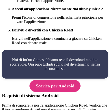
alternativa, scarica l’applicazione.
Accedi all'applicazione direttamente dal display iniziale
Premi l’icona di connessione nella schermata principale per
attivare l’applicazione.
Iscriviti e divertiti con Chicken Road
Iscriviti nell’applicazione e comincia a giocare su Chicken
Road con denaro reale.
Noi di InOut Games abbiamo reso il download rapido e
scorrevole. Ora puoi tuffarti subito nel divertimento, senza
alcuna attesa.
Scarica per Android
Requisiti di sistema Android
Prima di scaricare la nostra applicazione Chicken Road, verifica che
il tuo smartphone rispetti questi parametri essenziali. Il nostro