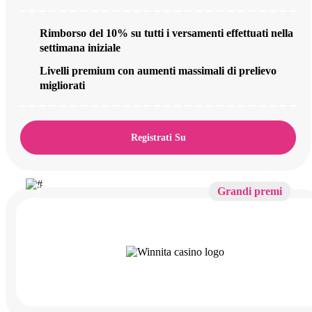
Rimborso del 10% su tutti i versamenti effettuati nella
settimana iniziale
Livelli premium con aumenti massimali di prelievo
migliorati
Registrati Su
5
Grandi premi