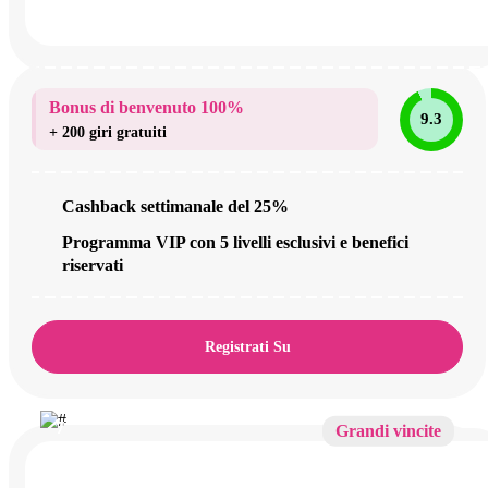
Bonus di benvenuto 100%
9.3
+ 200 giri gratuiti
Cashback settimanale del 25%
Programma VIP con 5 livelli esclusivi e benefici
riservati
Registrati Su
7
Grandi vincite