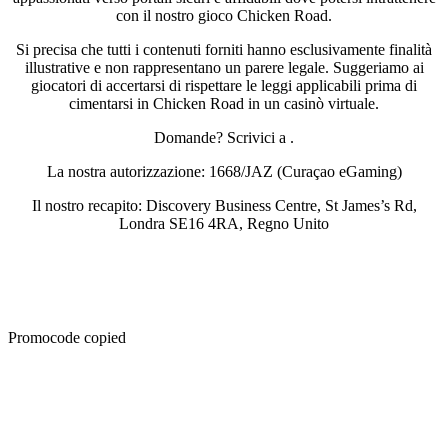
con il nostro gioco Chicken Road.
Si precisa che tutti i contenuti forniti hanno esclusivamente finalità
illustrative e non rappresentano un parere legale. Suggeriamo ai
giocatori di accertarsi di rispettare le leggi applicabili prima di
cimentarsi in Chicken Road in un casinò virtuale.
Domande? Scrivici a .
La nostra autorizzazione: 1668/JAZ (Curaçao eGaming)
Il nostro recapito: Discovery Business Centre, St James’s Rd,
Londra SE16 4RA, Regno Unito
Promocode copied