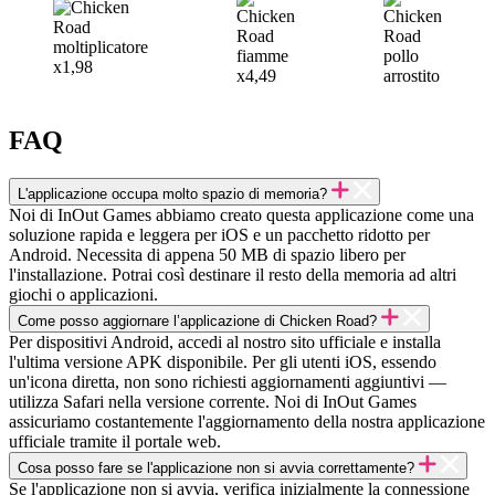
FAQ
L'applicazione occupa molto spazio di memoria?
Noi di InOut Games abbiamo creato questa applicazione come una
soluzione rapida e leggera per iOS e un pacchetto ridotto per
Android. Necessita di appena 50 MB di spazio libero per
l'installazione. Potrai così destinare il resto della memoria ad altri
giochi o applicazioni.
Come posso aggiornare l’applicazione di Chicken Road?
Per dispositivi Android, accedi al nostro sito ufficiale e installa
l'ultima versione APK disponibile. Per gli utenti iOS, essendo
un'icona diretta, non sono richiesti aggiornamenti aggiuntivi —
utilizza Safari nella versione corrente. Noi di InOut Games
assicuriamo costantemente l'aggiornamento della nostra applicazione
ufficiale tramite il portale web.
Cosa posso fare se l'applicazione non si avvia correttamente?
Se l'applicazione non si avvia, verifica inizialmente la connessione